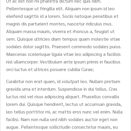
Ut ac elit non mi pharetra dictum nec quis nibh.
Pellentesque ut fringilla elit. Aliquam non ipsum id leo
eleifend sagittis id a lorem. Sociis natoque penatibus et
magnis dis parturient montes, nascetur ridiculus mus.
Aliquam massa mauris, viverra et rhoncus a, feugiat ut
sem. Quisque ultricies diam tempus quam molestie vitae
sodales dolor sagittis. Praesent commodo sodales purus.
Maecenas scelerisque ligula vitae leo adipiscing a facilisis
nisl ullamcorper. Vestibulum ante ipsum primis in faucibus
orci luctus et ultrices posuere cubilia Curae;
Curabitur non erat quam, id volutpat leo. Nullam pretium
gravida urna et interdum. Suspendisse in dui tellus. Cras
luctus nisl vel risus adipiscing aliquet. Phasellus convallis
lorem dui. Quisque hendrerit, lectus ut accumsan gravida,
leo tellus porttitor mi, ac mattis eros nunc vel enim. Nulla
facilisi. Nam non nulla sed nibh sodales auctor eget non
augue. Pellentesque sollicitudin consectetur mauris, eu